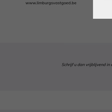
www.limburgsvastgoed.be
Schrijf u dan vrijblijvend 