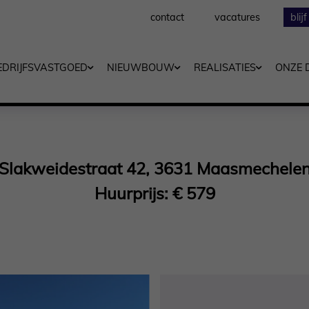
contact
vacatures
blij
EDRIJFSVASTGOED
NIEUWBOUW
REALISATIES
ONZE 
Slakweidestraat 42, 3631 Maasmechele
Huurprijs: € 579