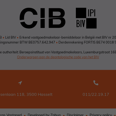
IB
•
Lid BIV
•
Erkend vastgoedmakelaar-bemiddelaar in België met BIV nr 2
ingsnummer BTW BE0757.642.947
•
Derdenrekening FORTIS BE74 0018 
 authoriteit: Beroepsinstituut van Vastgoedmakelaars, Luxemburgstraat 16
Onderworpen aan de deontologische code van het BIV
ssenlaan 118, 3500 Hasselt
011/22.19.17
rgs Vastgoed
Developed by Zabun
Disclaimer
Privacy policy