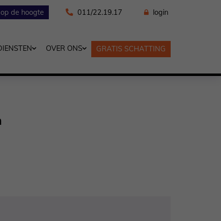
f op de hoogte
011/22.19.17
login
DIENSTEN
OVER ONS
GRATIS SCHATTING
n