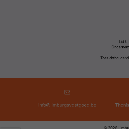
Lid C
Ondernem
Toezichthoudende
info@limburgsvastgoed.be
Thoni
© 2026 Limbu