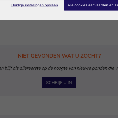
Huidige instellingen opslaan
Alle cookies aanvaarden en sl
NIET GEVONDEN WAT U ZOCHT?
in en blijf als allereerste op de hoogte van nieuwe panden die 
SCHRIJF U IN