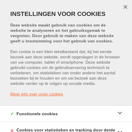
×
INSTELLINGEN VOOR COOKIES
Deze website maakt gebruik van cookies om de
website te analyseren en het gebruiksgemak te
vergroten. Door gebruik te maken van deze website
geeft u toestemming voor het gebruik van cookies.
Een cookie is een klein tekstbestand dat, bij het eerste
bezoek aan deze website, wordt opgeslagen in de browser
van uw computer, tablet of smartphone. Deze website
Stadsheide 37, 3500 Hasselt
gebruikt cookies om de gebruikservaring technisch te
verbeteren, om statistieken van onder andere het aantal
Huurprijs: € 1.995 /maand
bezoeken bij te houden en om uw bezoek aan deze
website verder op te volgen op sociale media.
Meer info over onze cookies
Functionele cookies
Cookies voor statistieken en tracking door derde