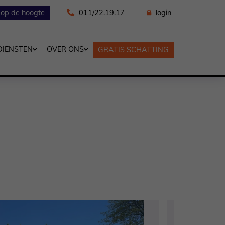
f op de hoogte
011/22.19.17
login
DIENSTEN
OVER ONS
GRATIS SCHATTING