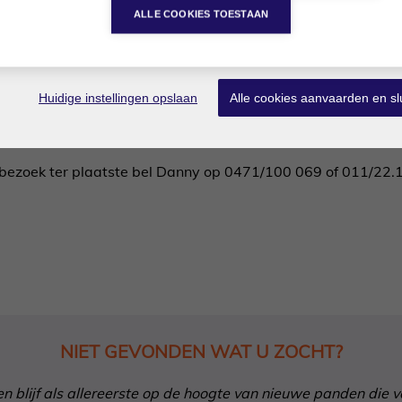
ALLE COOKIES TOESTAAN
okies voor statistieken en tracking door derde partijen
enteel 21%.
er.
Huidige instellingen opslaan
Alle cookies aanvaarden en sl
n bezoek ter plaatste bel Danny op 0471/100 069 of 011/22.
NIET GEVONDEN WAT U ZOCHT?
in en blijf als allereerste op de hoogte van nieuwe panden die 