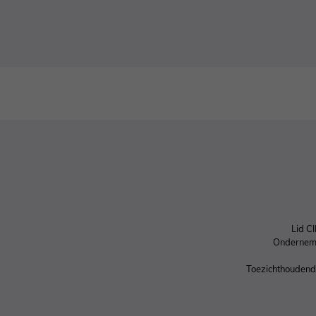
Lid C
Ondernem
Toezichthoudende