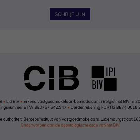
SCHRIJF U IN
IB
•
Lid BIV
•
Erkend vastgoedmakelaar-bemiddelaar in België met BIV nr 2
ingsnummer BTW BE0757.642.947
•
Derdenrekening FORTIS BE74 0018 
 authoriteit: Beroepsinstituut van Vastgoedmakelaars, Luxemburgstraat 16
Onderworpen aan de deontologische code van het BIV