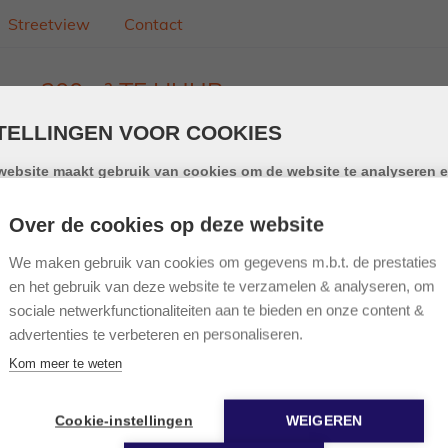
Streetview
Contact
l van 200m² TE HUUR
een bedrijfsgebouw met 7 industriële units gelegen op het be
TELLINGEN VOOR COOKIES
 snelle aansluiting op de snelwegen E313 en E314.
website maakt gebruik van cookies om de website te analyseren e
iksgemak te vergroten. Door gebruik te maken van deze website g
emming voor het gebruik van cookies.
ek zijn naar loodsen/bedrijfsruimte/opslag of ateliers van 2
Over de cookies op deze website
okie is een klein tekstbestand dat, bij het eerste bezoek aan deze webs
opgeslagen in de browser van uw computer, tablet of smartphone. Dez
We maken gebruik van cookies om gegevens m.b.t. de prestaties
e gebruikt cookies om de gebruikservaring technisch te verbeteren, o
en het gebruik van deze website te verzamelen & analyseren, om
tieken van onder andere het aantal bezoeken bij te houden en om uw 
sociale netwerkfunctionaliteiten aan te bieden en onze content &
ze website verder op te volgen op sociale media.
advertenties te verbeteren en personaliseren.
5m) en twee aparte toegangsdeuren, glaspartij voor natuurli
nfo over onze cookies
Kom meer te weten
nctionele cookies
Cookie-instellingen
WEIGEREN
ouw.