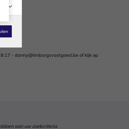
uiten
19.17 - danny@limburgsvastgoed.be of kijk op
voldoen aan uw zoekcriteria.