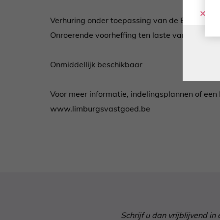
Co
Verhuring onder toepassing van de BTW, mom
Onroerende voorheffing ten laste van de huurd
Onmiddellijk beschikbaar
Voor meer informatie, indelingsplannen of ee
www.limburgsvastgoed.be
Schrijf u dan vrijblijvend 