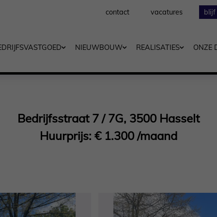
contact
vacatures
blij
EDRIJFSVASTGOED
NIEUWBOUW
REALISATIES
ONZE 
Bedrijfsstraat 7 / 7G, 3500 Hasselt
Huurprijs: € 1.300 /maand