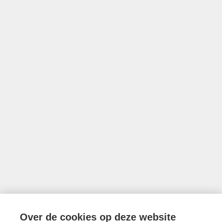
Thonissenlaan 118, 3500 Hasselt
011/22.19.17
Volg ons op Facebook!
© 2026 Limburgs Vastgoed
Developed by Zabun
Disclaimer
Privacy policy
Cookie policy
Over de cookies op deze website