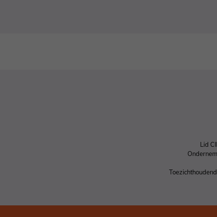
Lid C
Ondernem
Toezichthoudende