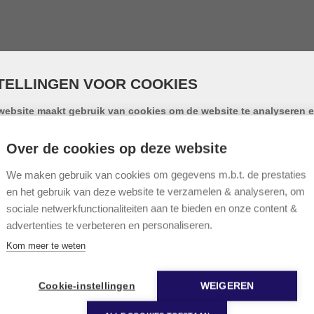
TELLINGEN VOOR COOKIES
website maakt gebruik van cookies om de website te analyseren e
iksgemak te vergroten. Door gebruik te maken van deze website g
emming voor het gebruik van cookies.
Over de cookies op deze website
okie is een klein tekstbestand dat, bij het eerste bezoek aan deze webs
opgeslagen in de browser van uw computer, tablet of smartphone. Dez
We maken gebruik van cookies om gegevens m.b.t. de prestaties
e gebruikt cookies om de gebruikservaring technisch te verbeteren, o
en het gebruik van deze website te verzamelen & analyseren, om
tieken van onder andere het aantal bezoeken bij te houden en om uw 
sociale netwerkfunctionaliteiten aan te bieden en onze content &
ze website verder op te volgen op sociale media.
advertenties te verbeteren en personaliseren.
nfo over onze cookies
Kom meer te weten
terrein
nctionele cookies
Cookie-instellingen
WEIGEREN