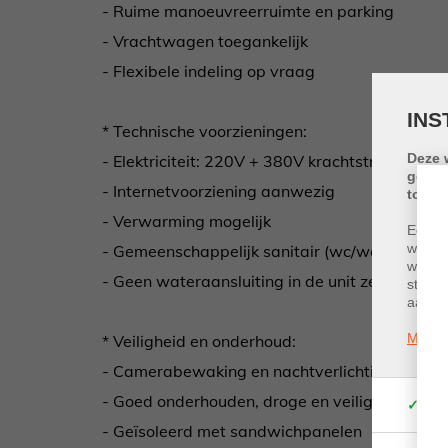
- Ruime manoeuvreerruimte en parking
- Vrachtwagen toegankelijk
- Flexibele indeling op vraag
INS
* Technische voorzieningen:
Deze 
- Elektriciteit: 220V + 380V krachtstroom
gebru
- Internetvoorziening aanwezig
toest
- Verwarming mogelijk
Een co
wordt 
- Gemeenschappelijk sanitair (wc/wastafel)
websit
- Geen wateraansluiting in de unit zelf
statis
aan de
Meer i
️* Veiligheid en onderhoud:
- Camerabewaking en nachtverlichting op het 
- Goed onderhouden, droge en veilige ruimte
Fu
- Geïsoleerd met sandwichpanelen