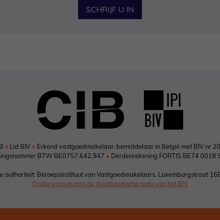
SCHRIJF U IN
IB
•
Lid BIV
•
Erkend vastgoedmakelaar-bemiddelaar in België met BIV nr 2
ingsnummer BTW BE0757.642.947
•
Derdenrekening FORTIS BE74 0018 
 authoriteit: Beroepsinstituut van Vastgoedmakelaars, Luxemburgstraat 16
Onderworpen aan de deontologische code van het BIV