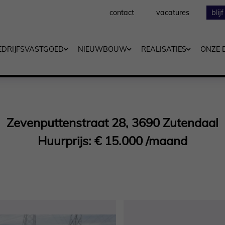
contact
vacatures
blij
EDRIJFSVASTGOED
NIEUWBOUW
REALISATIES
ONZE 
Zevenputtenstraat 28, 3690 Zutendaal
Huurprijs: € 15.000 /maand