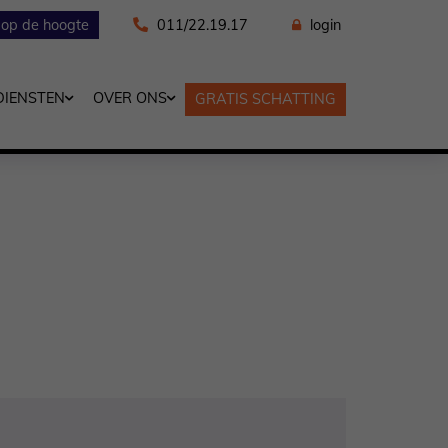
f op de hoogte
011/22.19.17
login
DIENSTEN
OVER ONS
GRATIS SCHATTING