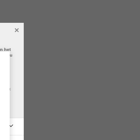
×
n het
eeft u
ite,
e
m
bezoek