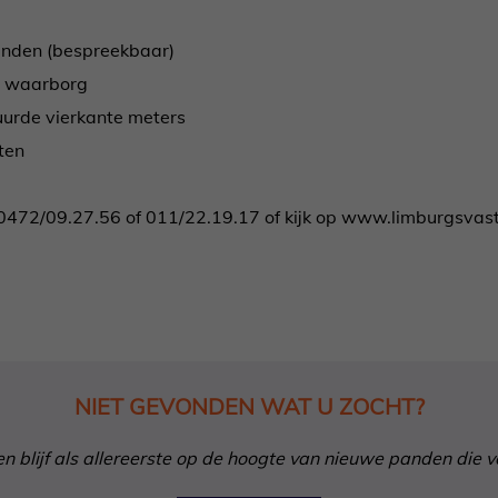
anden (bespreekbaar)
n waarborg
uurde vierkante meters
ten
op 0472/09.27.56 of 011/22.19.17 of kijk op www.limburgsva
NIET GEVONDEN WAT U ZOCHT?
in en blijf als allereerste op de hoogte van nieuwe panden die 