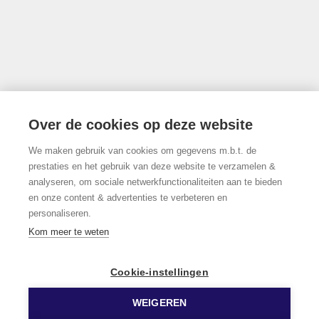
info@limburgsvastgoed.be
Thonissenlaan 118, 3500 Hasselt
Over de cookies op deze website
We maken gebruik van cookies om gegevens m.b.t. de
011/22.19.17
prestaties en het gebruik van deze website te verzamelen &
analyseren, om sociale netwerkfunctionaliteiten aan te bieden
en onze content & advertenties te verbeteren en
personaliseren.
Volg ons op Facebook!
Kom meer te weten
Cookie-instellingen
WEIGEREN
© 2026 Limburgs Vastgoed
Developed by Zabun
Disclaimer