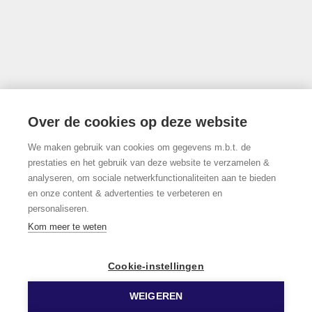
info@limburgsvastgoed.be
Thonissenlaan 118, 3500 Hasselt
Over de cookies op deze website
We maken gebruik van cookies om gegevens m.b.t. de
011/22.19.17
prestaties en het gebruik van deze website te verzamelen &
analyseren, om sociale netwerkfunctionaliteiten aan te bieden
en onze content & advertenties te verbeteren en
personaliseren.
Volg ons op Facebook!
Kom meer te weten
Cookie-instellingen
WEIGEREN
© 2026 Limburgs Vastgoed
Developed by Zabun
Disclaimer