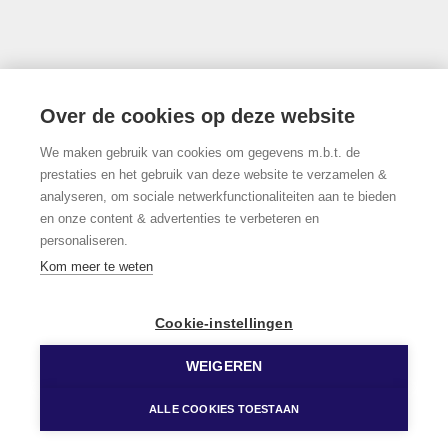
Thonissenlaan 118, 3500 Hasselt
Over de cookies op deze website
We maken gebruik van cookies om gegevens m.b.t. de
011/22.19.17
prestaties en het gebruik van deze website te verzamelen &
analyseren, om sociale netwerkfunctionaliteiten aan te bieden
en onze content & advertenties te verbeteren en
personaliseren.
Volg ons op Facebook!
Kom meer te weten
Cookie-instellingen
WEIGEREN
© 2026 Limburgs Vastgoed
Developed by Zabun
Disclaimer
Privacy policy
Cookie policy
ALLE COOKIES TOESTAAN