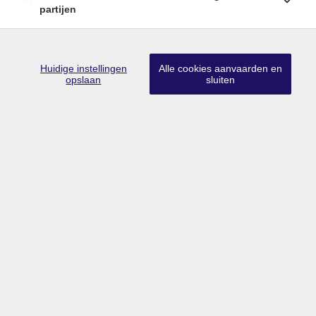
partijen
Huidige instellingen
Alle cookies aanvaarden en
opslaan
sluiten
Lid CIB
•
Lid BIV
•
Erkend vastgoedmakelaar-bemiddelaar in België
met BIV nr 203 528
Ondernemingsnummer BTW BE0757.642.947
•
Derdenrekening
FORTIS BE74 0018 9956 1407
Toezichthoudende authoriteit: Beroepsinstituut van Vastgoedmakelaars,
Luxemburgstraat 16B te 1000 Brussel
Onderworpen aan de deontologische code van het BIV
info@limburgsvastgoed.be