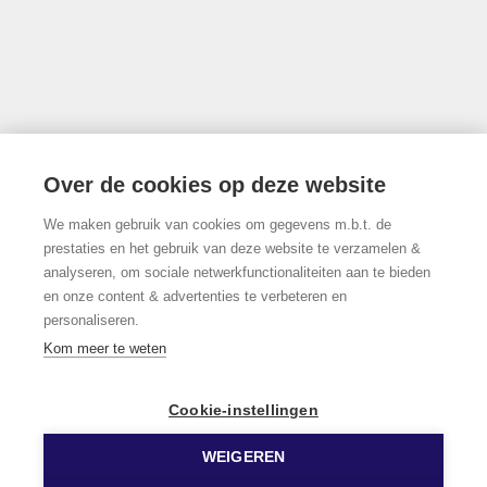
info@limburgsvastgoed.be
Thonissenlaan 118, 3500 Hasselt
Over de cookies op deze website
We maken gebruik van cookies om gegevens m.b.t. de
011/22.19.17
prestaties en het gebruik van deze website te verzamelen &
analyseren, om sociale netwerkfunctionaliteiten aan te bieden
en onze content & advertenties te verbeteren en
personaliseren.
Volg ons op Facebook!
Kom meer te weten
Cookie-instellingen
WEIGEREN
© 2026 Limburgs Vastgoed
Developed by Zabun
Disclaimer