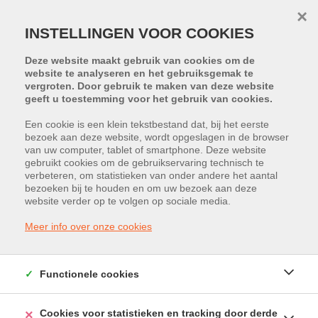
×
INSTELLINGEN VOOR COOKIES
Deze website maakt gebruik van cookies om de
website te analyseren en het gebruiksgemak te
vergroten. Door gebruik te maken van deze website
geeft u toestemming voor het gebruik van cookies.
Terug naar overzicht
Een cookie is een klein tekstbestand dat, bij het eerste
bezoek aan deze website, wordt opgeslagen in de browser
|
Vorig pand
Volgend pand
van uw computer, tablet of smartphone. Deze website
gebruikt cookies om de gebruikservaring technisch te
verbeteren, om statistieken van onder andere het aantal
bezoeken bij te houden en om uw bezoek aan deze
PROJECT:
METIO
website verder op te volgen op sociale media.
Ambachtenstraat 5, 2260 Westerlo
Meer info over onze cookies
Huurprijs: € 429 /maand
Functionele cookies
Cookies voor statistieken en tracking door derde