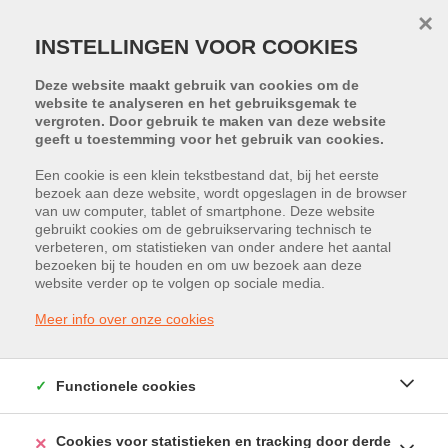
×
INSTELLINGEN VOOR COOKIES
Deze website maakt gebruik van cookies om de
website te analyseren en het gebruiksgemak te
vergroten. Door gebruik te maken van deze website
geeft u toestemming voor het gebruik van cookies.
Terug naar overzicht
Een cookie is een klein tekstbestand dat, bij het eerste
bezoek aan deze website, wordt opgeslagen in de browser
|
Vorig pand
Volgend pand
van uw computer, tablet of smartphone. Deze website
gebruikt cookies om de gebruikservaring technisch te
verbeteren, om statistieken van onder andere het aantal
bezoeken bij te houden en om uw bezoek aan deze
PROJECT:
TRUDONIS
website verder op te volgen op sociale media.
Bedrijvenstraat 5765, 3800 Sint-
Meer info over onze cookies
Truiden
Huurprijs: € 3.172 /maand
Functionele cookies
Cookies voor statistieken en tracking door derde