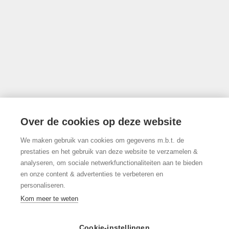
info@limburgsvastgoed.be
Thonissenlaan 118, 3500 Hasselt
Over de cookies op deze website
We maken gebruik van cookies om gegevens m.b.t. de
011/22.19.17
prestaties en het gebruik van deze website te verzamelen &
analyseren, om sociale netwerkfunctionaliteiten aan te bieden
en onze content & advertenties te verbeteren en
personaliseren.
Volg ons op Facebook!
Kom meer te weten
Cookie-instellingen