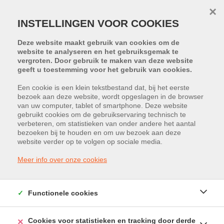
×
INSTELLINGEN VOOR COOKIES
Deze website maakt gebruik van cookies om de
website te analyseren en het gebruiksgemak te
vergroten. Door gebruik te maken van deze website
geeft u toestemming voor het gebruik van cookies.
Terug naar overzicht
Een cookie is een klein tekstbestand dat, bij het eerste
bezoek aan deze website, wordt opgeslagen in de browser
van uw computer, tablet of smartphone. Deze website
gebruikt cookies om de gebruikservaring technisch te
PROJECT:
TRUDONIS
verbeteren, om statistieken van onder andere het aantal
bezoeken bij te houden en om uw bezoek aan deze
Bedrijvenstraat 5765, 3800 Sint-
website verder op te volgen op sociale media.
Truiden
Meer info over onze cookies
Huurprijs: € 686 /maand
Functionele cookies
Cookies voor statistieken en tracking door derde