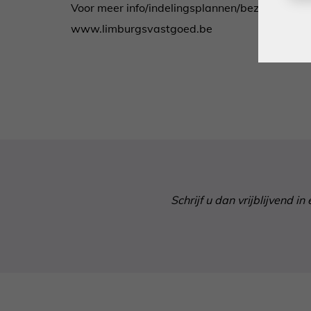
Voor meer info/indelingsplannen/bezichtiging
www.limburgsvastgoed.be
Schrijf u dan vrijblijvend 