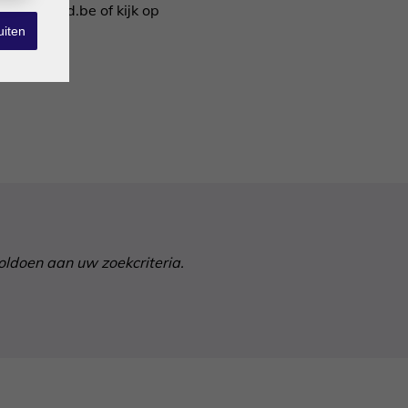
svastgoed.be of kijk op
uiten
voldoen aan uw zoekcriteria.