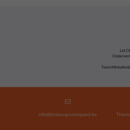
Lid C
Ondernem
Toezichthoudende
info@limburgsvastgoed.be
Thoni