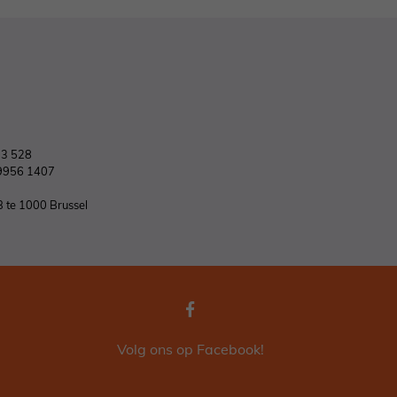
03 528
9956 1407
B te 1000 Brussel
Volg ons op Facebook!