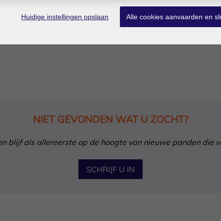
 bel Dario op 0472/09.27.56 of 011/22.19.17 - dario@limburg
Huidige instellingen opslaan
Alle cookies aanvaarden en sl
NIET GEVONDEN WAT U ZOCHT?
in en blijf als allereerste op de hoogte van nieuwe panden die 
SCHRIJF U IN