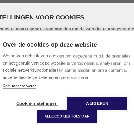
Streetview
Contact
TELLINGEN VOOR COOKIES
website maakt gebruik van cookies om de website te analyseren e
 204 m² - sectionaal poort - nabij E-3
iksgemak te vergroten. Door gebruik te maken van deze website g
emming voor het gebruik van cookies.
Over de cookies op deze website
w bedrijvenpark "Slagweidestraat" bestaat uit 27 KMO-unit
okie is een klein tekstbestand dat, bij het eerste bezoek aan deze webs
opgeslagen in de browser van uw computer, tablet of smartphone. Dez
We maken gebruik van cookies om gegevens m.b.t. de prestaties
 de E-314 Leuven-Brussel. In augustus 2023 werd het bedr
e gebruikt cookies om de gebruikservaring technisch te verbeteren, o
en het gebruik van deze website te verzamelen & analyseren, om
eaus en formaten. De volledige gevel wordt nog geïsoleerd 
tieken van onder andere het aantal bezoeken bij te houden en om uw 
sociale netwerkfunctionaliteiten aan te bieden en onze content &
ze website verder op te volgen op sociale media.
met naam. Ruime parkeer- en manoeuvreerruimte op het terr
advertenties te verbeteren en personaliseren.
nfo over onze cookies
Kom meer te weten
rt, loopdeur, elektriciteit met aparte meter en internet.
nctionele cookies
Cookie-instellingen
WEIGEREN
ALLE COOKIES TOESTAAN
 H: 4,20m
okies voor statistieken en tracking door derde partijen