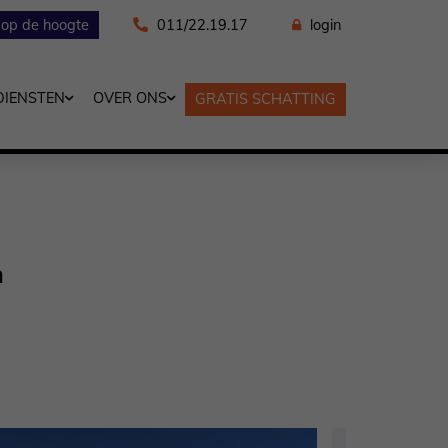
f op de hoogte
011/22.19.17
login
DIENSTEN
OVER ONS
GRATIS SCHATTING
n