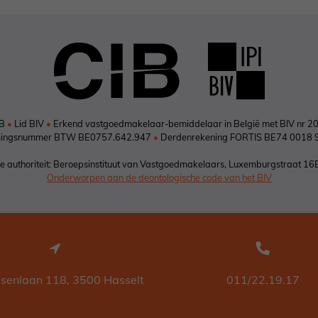
IB
•
Lid BIV
•
Erkend vastgoedmakelaar-bemiddelaar in België met BIV nr 2
ingsnummer BTW BE0757.642.947
•
Derdenrekening FORTIS BE74 0018 
 authoriteit: Beroepsinstituut van Vastgoedmakelaars, Luxemburgstraat 16
Onderworpen aan de deontologische code van het BIV
ssenlaan 118, 3500 Hasselt
011/22.19.17