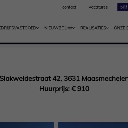
contact
vacatures
blij
EDRIJFSVASTGOED
NIEUWBOUW
REALISATIES
ONZE 
Slakweidestraat 42, 3631 Maasmechele
Huurprijs: € 910