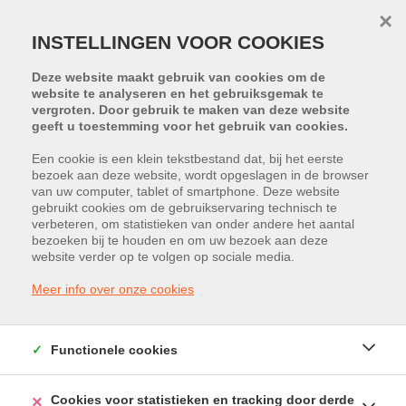
×
INSTELLINGEN VOOR COOKIES
Deze website maakt gebruik van cookies om de
website te analyseren en het gebruiksgemak te
vergroten. Door gebruik te maken van deze website
geeft u toestemming voor het gebruik van cookies.
Terug naar overzicht
Een cookie is een klein tekstbestand dat, bij het eerste
bezoek aan deze website, wordt opgeslagen in de browser
van uw computer, tablet of smartphone. Deze website
gebruikt cookies om de gebruikservaring technisch te
Slakweidestraat 42, 3631
verbeteren, om statistieken van onder andere het aantal
bezoeken bij te houden en om uw bezoek aan deze
Maasmechelen
website verder op te volgen op sociale media.
Huurprijs: € 1.034
Meer info over onze cookies
Functionele cookies
Cookies voor statistieken en tracking door derde