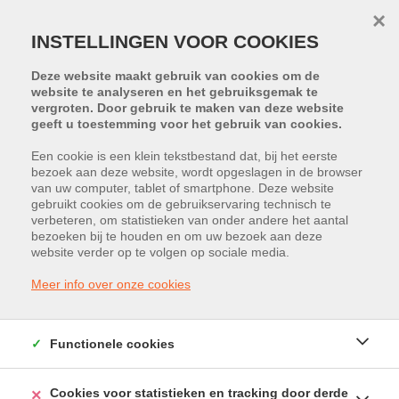
×
INSTELLINGEN VOOR COOKIES
Deze website maakt gebruik van cookies om de
website te analyseren en het gebruiksgemak te
vergroten. Door gebruik te maken van deze website
geeft u toestemming voor het gebruik van cookies.
Terug naar overzicht
Een cookie is een klein tekstbestand dat, bij het eerste
bezoek aan deze website, wordt opgeslagen in de browser
van uw computer, tablet of smartphone. Deze website
gebruikt cookies om de gebruikservaring technisch te
Slakweidestraat 42, 3631
verbeteren, om statistieken van onder andere het aantal
bezoeken bij te houden en om uw bezoek aan deze
Maasmechelen
website verder op te volgen op sociale media.
Huurprijs: € 579
Meer info over onze cookies
Functionele cookies
Cookies voor statistieken en tracking door derde